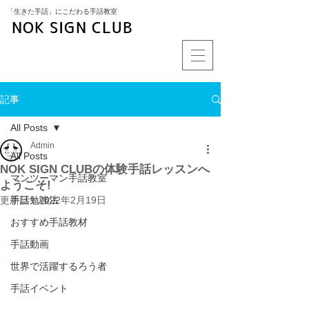
​「生きた手話」にこだわる手話教室
NOK SIGN CLUB
記事
All Posts
Admin
All Posts
NOK SIGN CLUBの体験手話レッスンへ
マンツーマン手話教室
ようこそ!
更新日：
手話勉強法
2022年2月19日
おすすめ手話教材
手話動画
世界で活躍するろう者
手話イベント