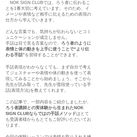
　NOK SIGN CLUBでは、ろう者に伝わるこ
とを1番大切に考えています。そのため、イ
メージや表情など相手に伝えるための表現の
仕方から学んでいきます。
どんな言葉でも、気持ちが伝わらないとコミ
ュニケーションが成立しません。
手話は目で見る言葉なので、
ろう者のように
表情と体の動きを上手に使うことで“より伝
わる手話”
を習得することができます。
手話表現がわからなくても、まず自分で考え
てジェスチャーや表情や体の動きを使って表
現してみることから始めましょう。そこから
先生が読み取って、先生が普段使っている手
話(表現方法)を教えてくれます。
この記事で、一部内容をご紹介しましたが、
ろう者講師との実体験から生まれたNOK 
SIGN CLUBならではの手話メソッド
はとて
も受講者様からもとてもご好評いただいてお
ります。
今回の体験レッスンでは表情を取り入れる練