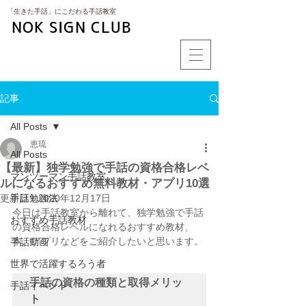
​「生きた手話」にこだわる手話教室
NOK SIGN CLUB
記事
All Posts
恵琉
All Posts
【最新】独学勉強で手話の資格合格レベ
マンツーマン手話教室
ルになるおすすめ無料教材・アプリ10選
更新日：
手話勉強法
2020年12月17日
今日は手話教室から離れて、独学勉強で手話
おすすめ手話教材
の資格合格レベルになれるおすすめ教材、
本、アプリなどをご紹介したいと思います。
手話動画
世界で活躍するろう者
手話の資格の種類と取得メリッ
手話イベント
ト 