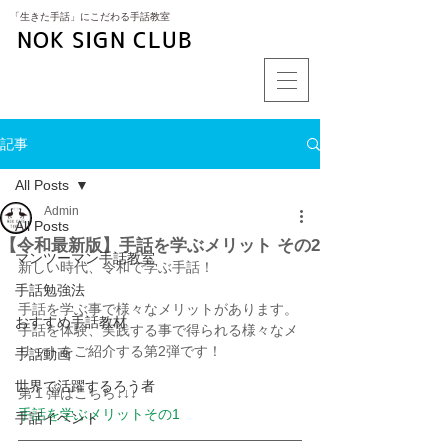
​「生きた手話」にこだわる手話教室
NOK SIGN CLUB
記事
All Posts
Admin
All Posts
【令和最新版】手話を学ぶメリット その2
マンツーマン手話教室
新しい時代、令和で学ぶ手話！
手話勉強法
手話を学ぶ事で様々なメリットがあります。
おすすめ手話教材
手話を体験、実践する事で得られる様々なメ
リットをご紹介する第2弾です！
手話動画
世界で活躍するろう者
第１弾はこちら↓↓↓
手話を学ぶメリットその1
手話イベント