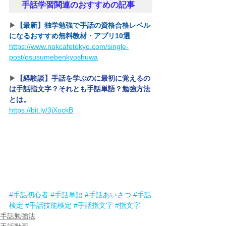
手話学習関連のおすすめの記事
▶︎
【最新】独学勉強で手話の資格合格レベル
になるおすすめ無料教材・アプリ10選
https://www.nokcafetokyo.com/single-
post/osusumebenkyoshuwa
▶︎
【経験談】手話を学ぶのに最初に覚えるの
は手話指文字？それとも手話単語？勉強方法
とは。
https://bit.ly/3jXockB
#手話初心者
#手話単語
#手話あいさつ
#手話
検定
#手話技能検定
#手話指文字
#指文字
手話勉強法