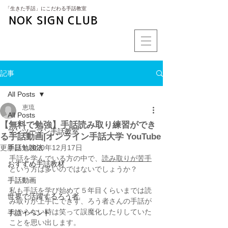
​「生きた手話」にこだわる手話教室
NOK SIGN CLUB
記事
All Posts
恵琉
All Posts
【無料で勉強】手話読み取り練習ができ
マンツーマン手話教室
る手話動画|オンライン手話大学 YouTube
更新日：
手話勉強法
2020年12月17日
手話を学んでいる方の中で、
読み取りが苦手
おすすめ手話教材
という方は多いのではないでしょうか？
手話動画
私も手話を学び始めて５年目くらいまでは読
世界で活躍するろう者
み取りが上手にできず、ろう者さんの手話が
わからない時は笑って誤魔化したりしていた
手話イベント
ことを思い出します。