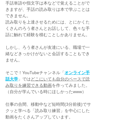
手話単語や指文字は本などで覚えることがで
きますが、手話の読み取りは本で学ぶことは
できません。
読み取りを上達させるためには、とにかくた
くさんのろう者さんとお話しして、色々な手
話に触れて経験を積むことしかありません。
しかし、ろう者さんが友達にいる、職場で一
緒などきっかけがないと会話することもでき
ません。
そこで！YouTubeチャンネル「
オンライン手
話大学
」では
どこにいても自分のペースで読
み取りを練習できる動画
を作ってみました。
（自分が学んでいる時にほしかったwww）
仕事の合間、移動中など短時間(3分前後)でサ
クッと学べる「読み取り練習」を中心にした
動画をたくさんアップしています。