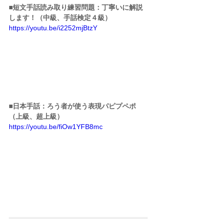
■短文手話読み取り練習問題：丁寧いに解説
します！（中級、手話検定４級）
https://youtu.be/i2252mjBtzY
■日本手話：ろう者が使う表現パピプペポ
（上級、超上級）
https://youtu.be/fiOw1YFB8mc