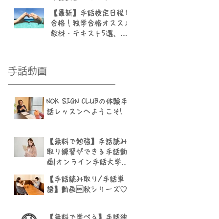
話大学」YouTubeチャン
【最新】手話検定日程と
ネル
合格！独学合格オススメ
教材・テキスト5選、勉
強方法のまとめ | マンツ
ーマン渋谷手話教室 NOK
SIGN CLUB
​手話動画
NOK SIGN CLUBの体験手
話レッスンへようこそ!
【無料で勉強】手話読み
取り練習ができる手話動
画|オンライン手話大学
YouTube
【手話読み取り/手話単
語】動画秋シリーズ♡
【無料で学べる】手話独