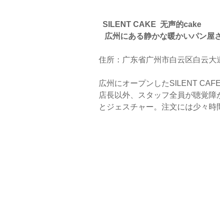
 SILENT CAKE  无声的cake  
   広州にある静かな暖かいパン屋
住所：广东省广州市白云区白云大道北8
広州にオープンしたSILENT CA
店長以外、スタッフ全員が聴覚障
とジェスチャー。注文には少々時