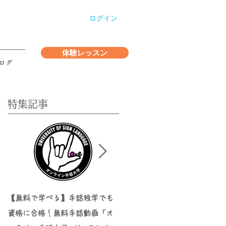
ログイン
体験レッスン
ログ
特集記事
【無料で学べる】手話独学でも
【最新】手話検定日程と合格！
資格に合格！無料手話動画「オ
独学合格オススメ教材・テキス