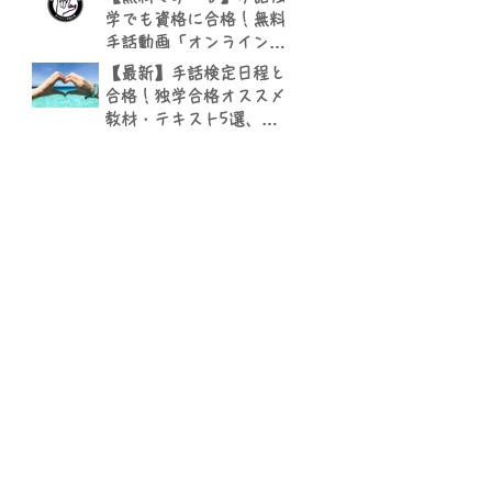
学でも資格に合格！無料
手話動画「オンライン手
話大学」YouTubeチャン
【最新】手話検定日程と
ネル
合格！独学合格オススメ
教材・テキスト5選、勉
強方法のまとめ | マンツ
ーマン渋谷手話教室 NOK
SIGN CLUB