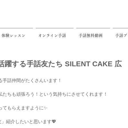
体験レッスン
オンライン手話
手話無料動画
手話ブ
する手話友たち SILENT CAKE 広
る手話仲間がたくさんいます！
私たちも頑張ろう！という気持ちにさせてくれます！
ってもらえますように✨
友」紹介したいと思います💖