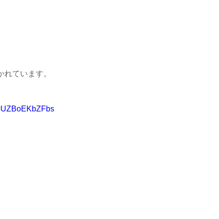
かれています。
?v=UZBoEKbZFbs