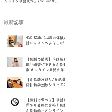
ンライン手話大学」YouTubeチャ
ト5選、勉強方法のまとめ | マ
ンネル
ツーマン渋谷手話教室 NOK
SIGN CLUB
最新記事
NOK SIGN CLUBの体験手
話レッスンへようこそ!
【無料で勉強】手話読み
取り練習ができる手話動
画|オンライン手話大学
YouTube
【手話読み取り/手話単
語】動画秋シリーズ♡
【無料で学べる】手話独
学でも資格に合格！無料
手話動画「オンライン手