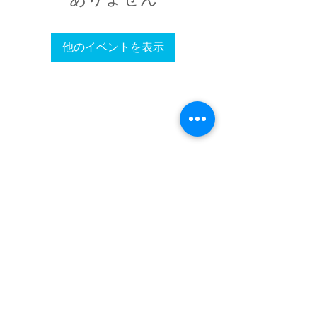
他のイベントを表示
​NOK SIGN CLUB
​プライベートマンツーマン手話教室
LINEで問い合わせ
050-5328-4453
10:30〜17:00(日曜日/月曜日 休校日)
​恵比寿駅徒歩5分/渋谷駅徒歩10分