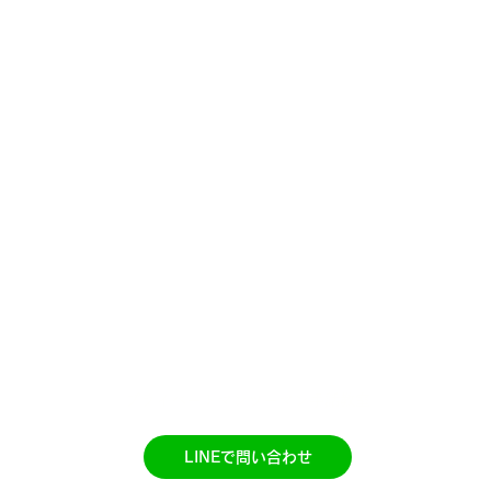
​NOK SIGN CLUB
​プライベートマンツーマン手話教室
LINEで問い合わせ