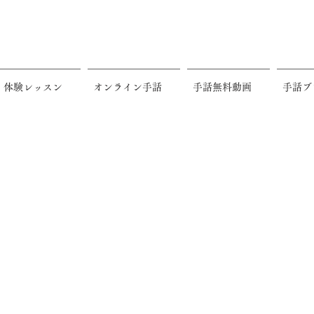
体験レッスン
オンライン手話
手話無料動画
手話ブ