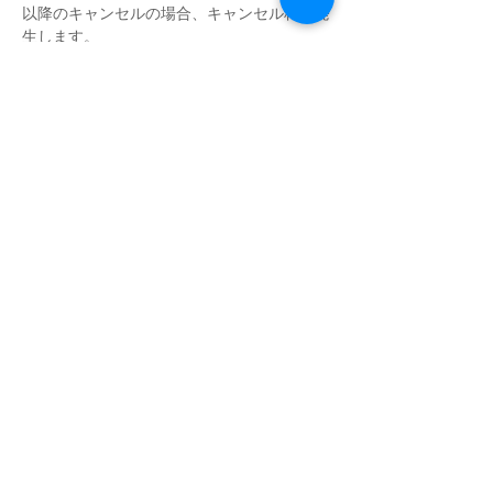
以降のキャンセルの場合、キャンセル料が発
生します。
さらに表示
このイベントをシェア
​NOK SIGN CLUB
​プライベートマンツーマン手話教室
LINEで問い合わせ
050-5328-4453