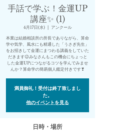
手話で学ぶ！金運UP
講座✨ (1)
4月17日(水)
  |  
アンクール
本業は結婚相談所の所長でありながら、算命
学や気学、風水にも精通した「うさぎ先生」
をお招きして金運にまつわる講義をしていた
だきます😉みなさんもこの機会にちょっと
した金運UPにつながるコツを学んでみませ
んか？算命学の簡易個人鑑定付きです❣
満員御礼！受付は終了致しまし
た。
他のイベントを見る
日時・場所