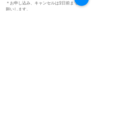
＊お申し込み、キャンセルは2日前までにお
願いします。
さらに表示
このイベントをシェア
​NOK SIGN CLUB
​プライベートマンツーマン手話教室
LINEで問い合わせ
050-5328-4453