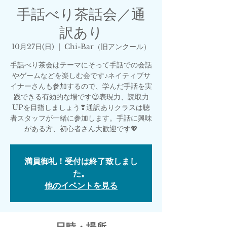
手話べり茶話会／通
訳あり
10月27日(日)
  |  
Chi-Bar（旧アンクール）
手話べり茶会はテーマにそって手話での会話
やゲームなどを楽しむ会です♪ネイティブサ
イナーさんも参加するので、学んだ手話を実
践できる有効的な場です😉表現力、読取力
UPを目指しましょう❣通訳ありクラスは聴
者スタッフが一緒に参加します。手話に興味
がある方、初心者さん大歓迎です💖
満員御礼！受付は終了致しまし
た。
他のイベントを見る