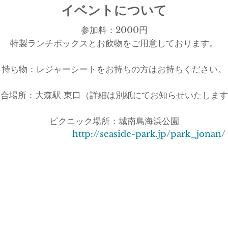
イベントについて
参加料：2000円
特製ランチボックスとお飲物をご用意しております。
持ち物：レジャーシートをお持ちの方はお持ちください。
集合場所：大森駅 東口（詳細は別紙にてお知らせいたしま
ピクニック場所：城南島海浜公園
http://seaside-park.jp/park_jonan/
前回のピクニックイベントの様子
「ピクニック＠芝公園」
★雨天の場合はアンクール東中野に変更になります。
★ご予約、キャンセルは2日前までにお願いいたします。