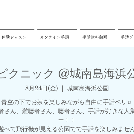
体験レッスン
オンライン手話
手話無料動画
手話ブ
ピクニック @城南島海浜公園✈
8月24日(金)
  |  
城南島海浜公園
青空の下でお茶を楽しみながら自由に手話ベリ♬
者さん、難聴者さん、聴者さん、手話が好きな人
ー！！
遊べて飛行機が見える公園でで手話を楽しみませ