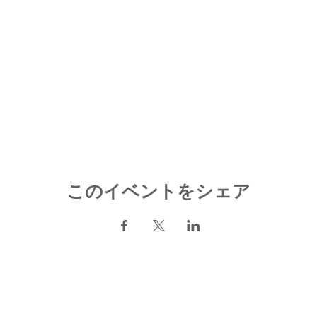
以降のキャンセルはキャンセル料が発生致します。
★お問い合わせ
nokcafetokyo@gmail.com
LINE : @nokcafe
TEL : 05053284453
このイベントをシェア
​NOK SIGN CLUB
​プライベートマンツーマン手話教室