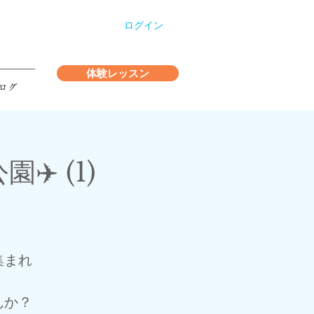
ログイン
体験レッスン
ログ
️ (1)
集まれ
んか？