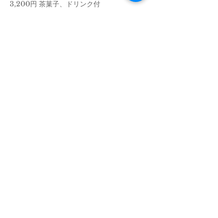
3,200円 茶菓子、ドリンク付
さらに表示
このイベントをシェア
​NOK SIGN CLUB
​プライベートマンツーマン手話教室
LINEで問い合わせ
050-5328-4453
10:30〜17:00(日曜日/月曜日 休校日)