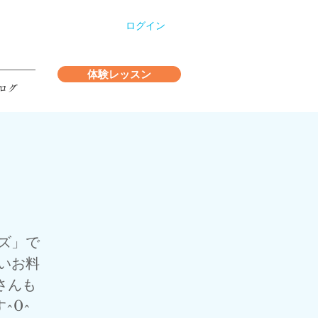
ログイン
体験レッスン
ログ
ズ」で
いお料
さんも
^0^