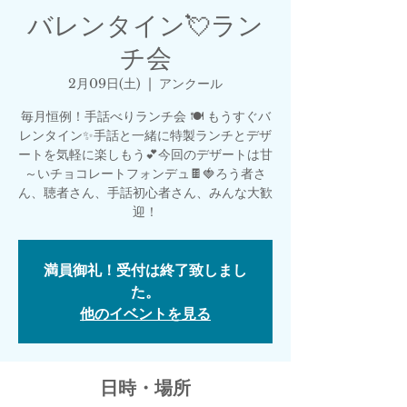
バレンタイン💘ラン
チ会
2月09日(土)
  |  
アンクール
毎月恒例！手話べりランチ会 🍽 もうすぐバ
レンタイン✨手話と一緒に特製ランチとデザ
ートを気軽に楽しもう💕今回のデザートは甘
～いチョコレートフォンデュ🍫🍓ろう者さ
ん、聴者さん、手話初心者さん、みんな大歓
迎！
満員御礼！受付は終了致しまし
た。
他のイベントを見る
日時・場所